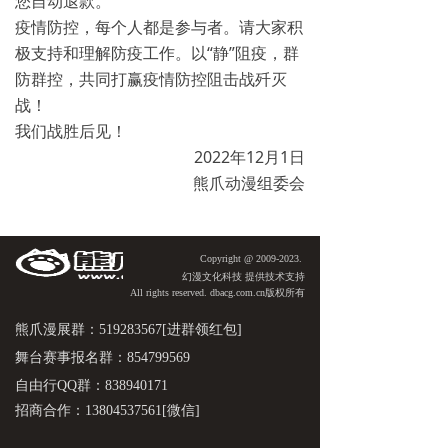
您自动退款。
疫情防控，每个人都是参与者。请大家积
极支持和理解防疫工作。以“静”阻疫，群
防群控，共同打赢疫情防控阻击战歼灭
战！
我们战胜后见！
2022年12月1日
熊爪动漫组委会
Copyright @ 2009-2023.
​​幻漫文化科技 提供技术支持
All rights reserved. dbacg.com.cn版权所有
熊爪漫展群：519283567[进群领红包]
舞台赛事报名群：854799569
自由行QQ群：838940171
招商合作：13804537561[微信]