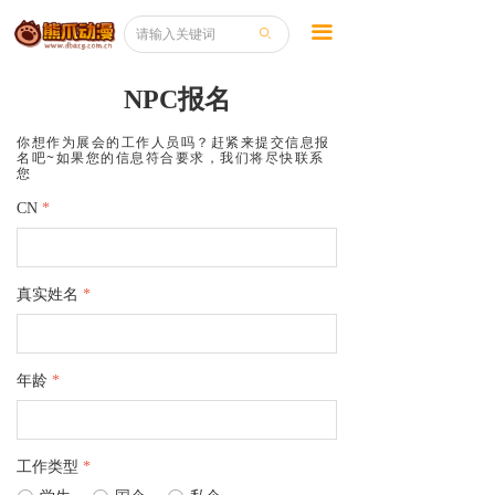
끀
ꄙ
NPC报名
你想作为展会的工作人员吗？赶紧来提交信息报
名吧~如果您的信息符合要求，我们将尽快联系
您
CN
*
真实姓名
*
年龄
*
工作类型
*