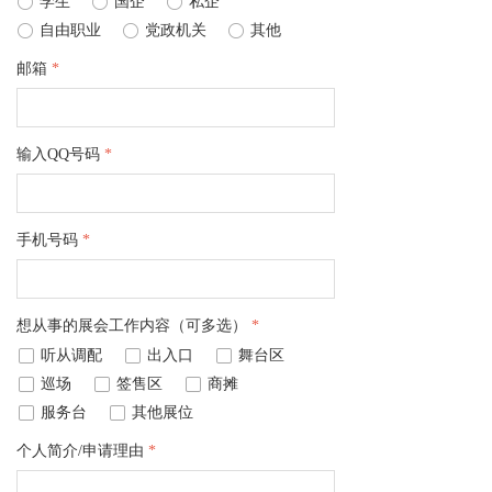
ꀐ
学生
ꀐ
国企
ꀐ
私企
ꀐ
自由职业
ꀐ
党政机关
ꀐ
其他
邮箱
*
输入QQ号码
*
手机号码
*
想从事的展会工作内容（可多选）
*
넁
听从调配
넁
出入口
넁
舞台区
넁
巡场
넁
签售区
넁
商摊
넁
服务台
넁
其他展位
个人简介/申请理由
*