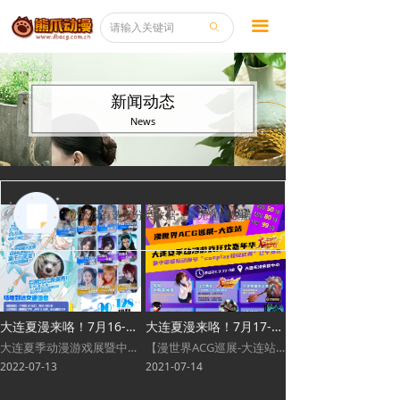
끀
ꄙ
新闻动态
News
您还没有选择分类数据，请先选择数据
大连夏漫来咯！7月16-17，相约大连新地标熊洞街（二三层），不见不散！
大连夏漫来咯！7月17-18，相约东港会议中心一层，不见不散！
大连夏季动漫游戏展暨中国国际动漫节“cosplay”超级盛典辽宁赛区召开在即！精彩内容大汇总♥超级人气嘉宾集结，网红爱豆零距离接触，签售拍照统统安排！三大赛事热烈开启，cosplay团队赛/双人赛/宅舞赛团体赛♥双人赛♥团队宅舞♥Coser大狂欢，自由行开启招募中，百余coser现场争艳，超大幅coser签到墙。更有主题风格摄影区以及自由摄影区，场照就是正片！王者荣耀争霸赛，现场免费报名即刻开战，一起征战王者峡谷！众多知名ip齐聚现场，正版限量好物一应俱全，参展内容限量揭晓！★非人哉首次东北线下展，展会特供周
【漫世界ACG巡展-大连站】大连夏季动漫游戏狂欢嘉年华暨中国国际动漫节“cosplay超级盛典”辽宁赛区即将开始！时间：2021年7月17日-18日地点：大连东港会议中心预售票：50元/单日，80元/双日，99元/VIP我们期待你的到来~详情登录：微博@熊爪r动漫网官方网站：www.dbacg.com.cn/百度搜索“熊爪动漫网”熊爪论坛：bbs.dbacg.com.cn微信公众号：熊爪动漫网微信服务号：熊爪二次元媒体合作：QQ912875947展会客服：QQ1968982215漫展QQ群聊：389129194
2022-07-13
2021-07-14